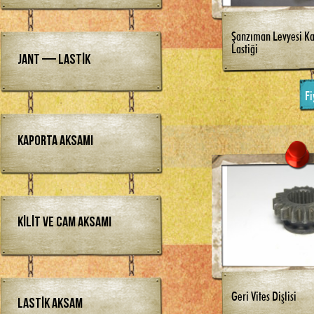
Şanzıman Levyesi Ka
Lastiği
Jant — Lastik
Fi
Kaporta Aksamı
Kilit ve Cam Aksamı
Geri Vites Dişlisi
Lastik Aksam