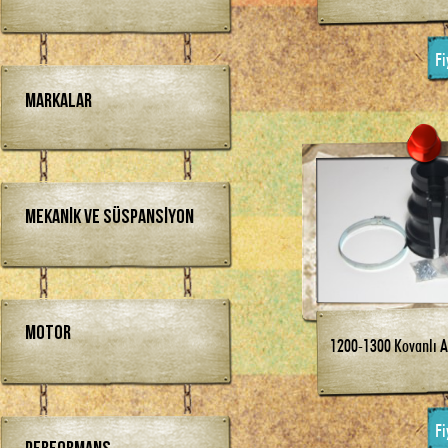
Fi
Markalar
Mekanik ve Süspansiyon
Motor
1200-1300 Kovanlı 
Fi