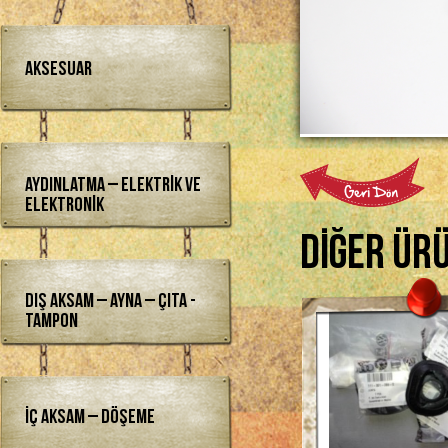
Aksesuar
Aydınlatma – Elektrik ve
Elektronik
Diğer Ür
Dış Aksam – Ayna – Çıta -
Tampon
İç Aksam – Döşeme