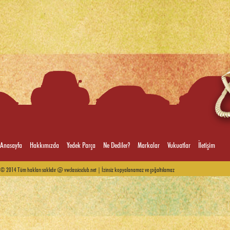
Anasayfa
Hakkımızda
Yedek Parça
Ne Dediler?
Markalar
Vukuatlar
İletişim
© 2014 Tüm hakları saklıdır @ vwclassicsclub.net | İzinsiz kopyalanamaz ve çoğaltılamaz