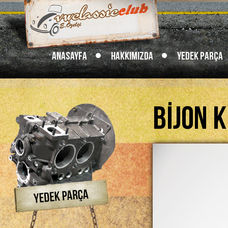
Anasayfa
Hakkımızda
Yedek Parça
Bijon K