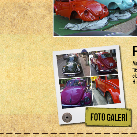
Ma
ta
ek
Hi