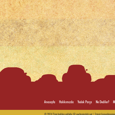
Anasayfa
Hakkımızda
Yedek Parça
Ne Dediler?
M
© 2014 Tüm hakları saklıdır @ vwclassicsclub.net | İzinsiz kopyalanama