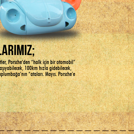
LARIMIZ;
itler, Porsche’den “halk için bir otomobil”
 taşıyabilecek, 100km hızla gidebilecek,
Kaplumbağa’nın “ataları. Mayıs. Porsche’e