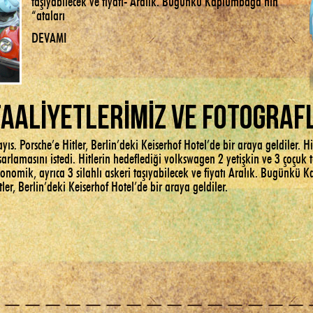
“ataları
DEVAMI
FAALİYETLERİMİZ ve FOTOGRAF
yıs. Porsche’e Hitler, Berlin’deki Keiserhof Hotel’de bir araya geldiler. H
sarlamasını istedi. Hitlerin hedeflediği volkswagen 2 yetişkin ve 3 çoçuk
onomik, ayrıca 3 silahlı askeri taşıyabilecek ve fiyatı Aralık. Bugünkü 
tler, Berlin’deki Keiserhof Hotel’de bir araya geldiler.