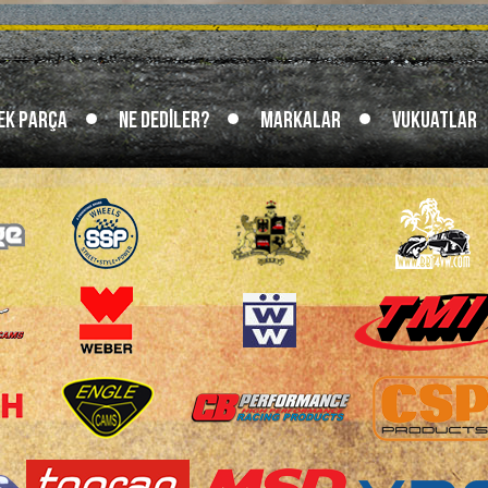
ek Parça
Ne Dediler?
Markalar
Vukuatlar