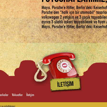
Mayıs. Porsche’e Hitler, Berlin’deki Keiserhof
Porsche’den “halk için bir otomobil” tasarlam
volkswagen 2 yetişkin ve 3 çoçuk taşıyabil
ayrıca 3 silahlı askeri taşıyabilecek ve fiy
Mayıs. Porsche’e Hitler, Berlin’deki Keiserhof
arkalar
Vukuatlar
İletişim
z ve çoğaltılamaz