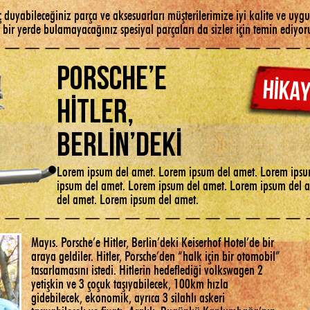
ç duyabileceğiniz parça ve aksesuarları müşterilerimize iyi kalite ve uy
bir yerde bulamayacağınız spesiyal parçaları da sizler için temin ediyo
Porsche’e
Hitler,
Berlin’deki
Lorem ipsum del amet. Lorem ipsum del amet. Lorem ipsu
ipsum del amet. Lorem ipsum del amet. Lorem ipsum del 
del amet. Lorem ipsum del amet.
Mayıs. Porsche’e Hitler, Berlin’deki Keiserhof Hotel’de bir
araya geldiler. Hitler, Porsche’den “halk için bir otomobil”
tasarlamasını istedi. Hitlerin hedeflediği volkswagen 2
yetişkin ve 3 çoçuk taşıyabilecek, 100km hızla
gidebilecek, ekonomik, ayrıca 3 silahlı askeri
taşıyabilecek ve fiyatı- Aralık. Bugünkü Kaplumbağa’nın