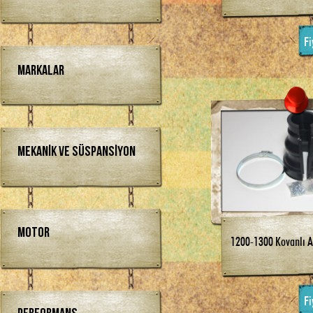
Fi
Markalar
Mekanik ve Süspansiyon
Motor
1200-1300 Kovanlı 
Fi