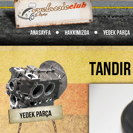
Anasayfa
Hakkımızda
Yedek Parça
Tandır