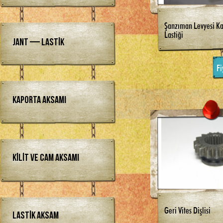
Şanzıman Levyesi Ka
Lastiği
Jant — Lastik
Fi
Kaporta Aksamı
Kilit ve Cam Aksamı
Geri Vites Dişlisi
Lastik Aksam