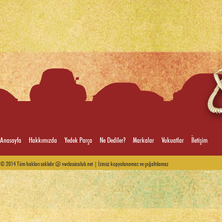
Anasayfa
Hakkımızda
Yedek Parça
Ne Dediler?
Markalar
Vukuatlar
İletişim
© 2014 Tüm hakları saklıdır @ vwclassicsclub.net | İzinsiz kopyalanamaz ve çoğaltılamaz