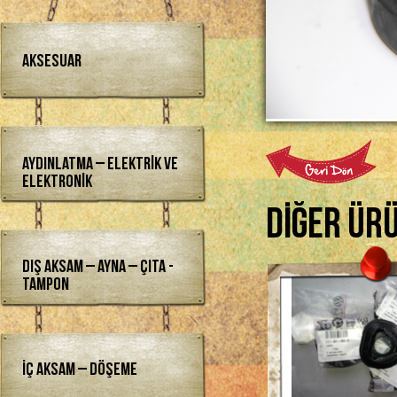
Aksesuar
Aydınlatma – Elektrik ve
Elektronik
Diğer Ür
Dış Aksam – Ayna – Çıta -
Tampon
İç Aksam – Döşeme