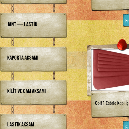
Fi
Jant — Lastik
Kaporta Aksamı
Kilit ve Cam Aksamı
Golf 1 Cabrio Kapı İç
Lastik Aksam
Fi