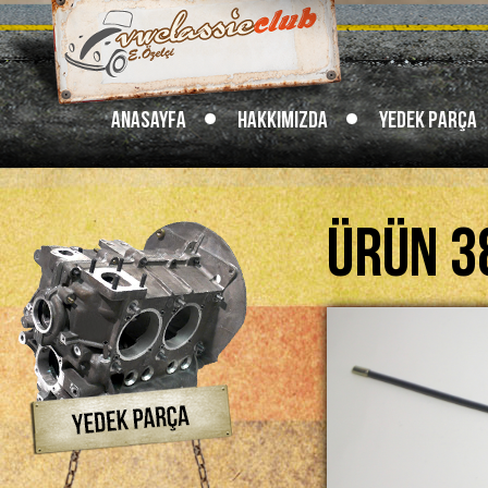
Anasayfa
Hakkımızda
Yedek Parça
Ürün 3