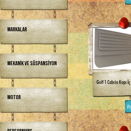
Markalar
Mekanik ve Süspansiyon
Golf 1 Cabrio Kapı İç
Motor
Fi