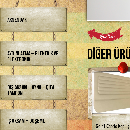
Aksesuar
Diğer Ür
Aydınlatma – Elektrik ve
Elektronik
Dış Aksam – Ayna – Çıta -
Tampon
İç Aksam – Döşeme
Golf 1 Cabrio Kapı İç