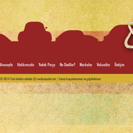
Anasayfa
Hakkımızda
Yedek Parça
Ne Dediler?
Markalar
Vukuatlar
İletişim
© 2014 Tüm hakları saklıdır @ vwclassicsclub.net | İzinsiz kopyalanamaz ve çoğaltılamaz