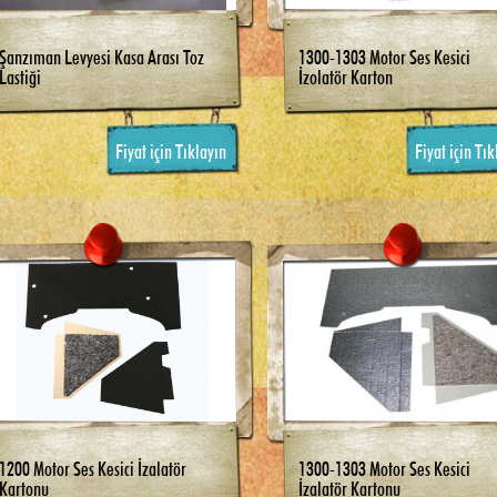
Şanzıman Levyesi Kasa Arası Toz
1300-1303 Motor Ses Kesici
Lastiği
İzolatör Karton
Fiyat için Tıklayın
Fiyat için Tık
1200 Motor Ses Kesici İzalatör
1300-1303 Motor Ses Kesici
Kartonu
İzalatör Kartonu