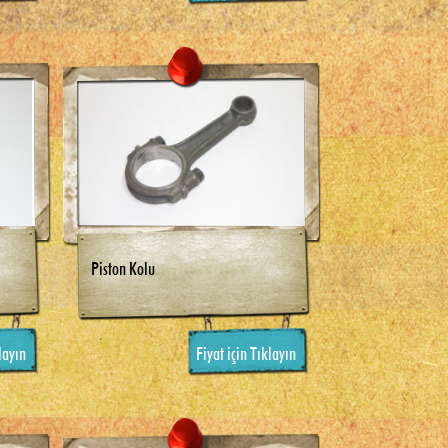
Piston Kolu
layın
Fiyat için Tıklayın