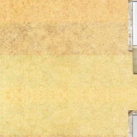
Hella
Kolbenschmidt
Mahle
msd