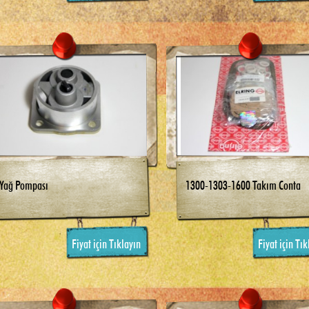
Yağ Pompası
1300-1303-1600 Takım Conta
Fiyat için Tıklayın
Fiyat için Tık