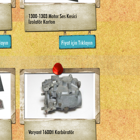
1300-1303 Motor Ses Kesici
İzolatör Karton
layın
Fiyat için Tıklayın
Varyant 1600tl Karbüratör