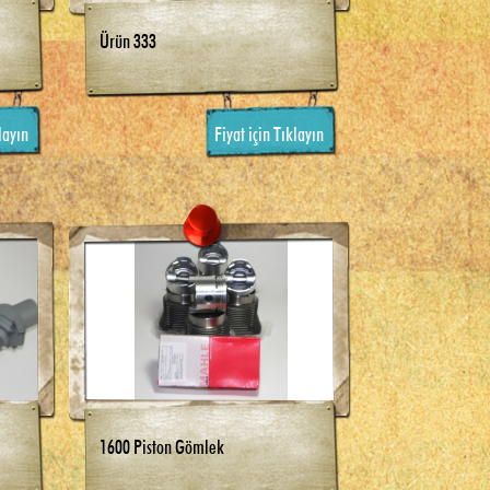
Ürün 333
layın
Fiyat için Tıklayın
1600 Piston Gömlek