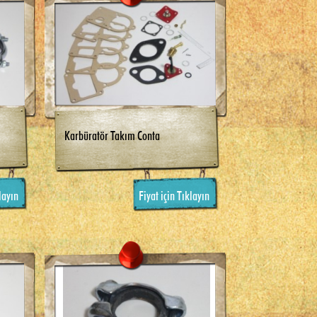
Karbüratör Takım Conta
layın
Fiyat için Tıklayın