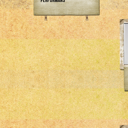
Performans
Bosch
Empi
Engle
Flat 4