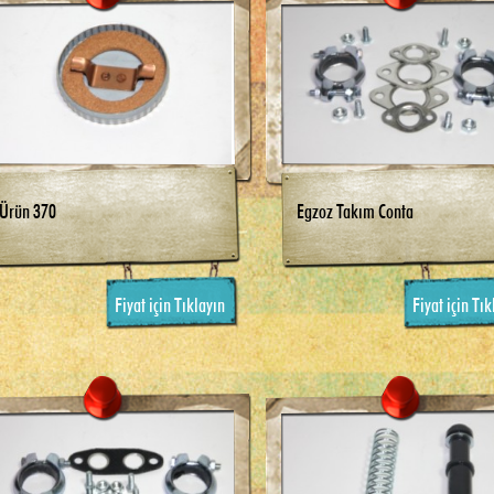
Ürün 370
Egzoz Takım Conta
Fiyat için Tıklayın
Fiyat için Tık