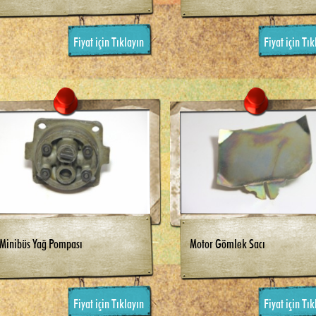
Fiyat için Tıklayın
Fiyat için Tık
Minibüs Yağ Pompası
Motor Gömlek Sacı
Fiyat için Tıklayın
Fiyat için Tık