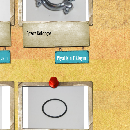
Egzoz Kelepçesi
layın
Fiyat için Tıklayın