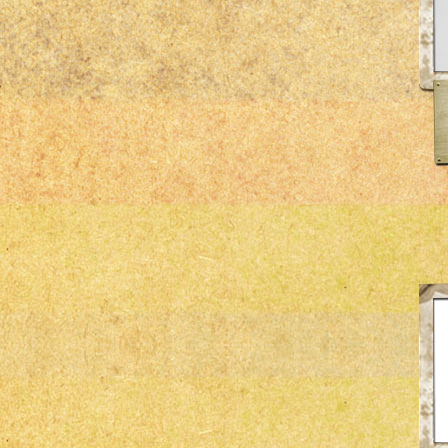
ÖZ-İŞ
Scat
ssp
TRW