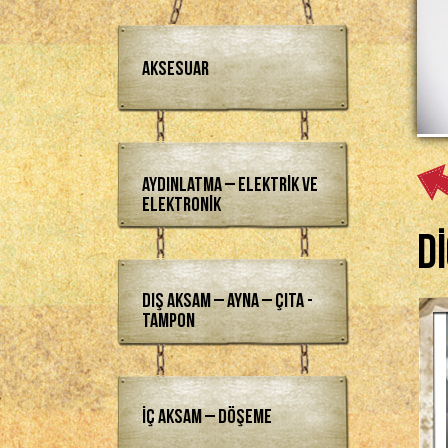
Aksesuar
Aydınlatma – Elektrik ve
Elektronik
D
Dış Aksam – Ayna – Çıta -
Tampon
İç Aksam – Döşeme