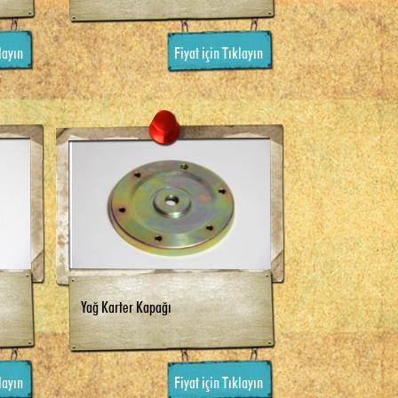
layın
Fiyat için Tıklayın
Yağ Karter Kapağı
layın
Fiyat için Tıklayın