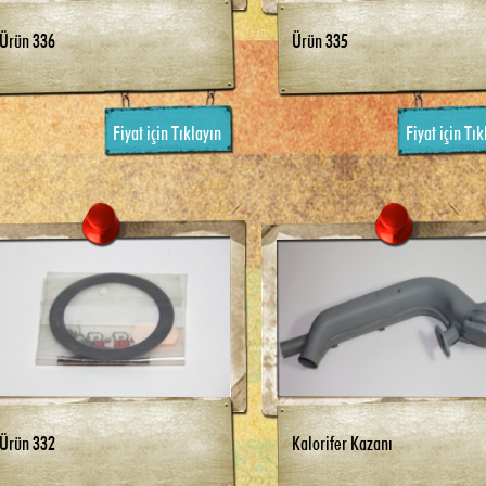
Ürün 336
Ürün 335
Fiyat için Tıklayın
Fiyat için Tık
Ürün 332
Kalorifer Kazanı