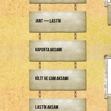
Jant — Lastik
Kaporta Aksamı
Kilit ve Cam Aksamı
Lastik Aksam