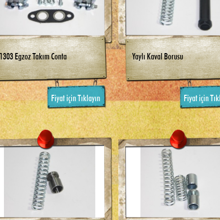
1303 Egzoz Takım Conta
Yaylı Kaval Borusu
Fiyat için Tıklayın
Fiyat için Tık