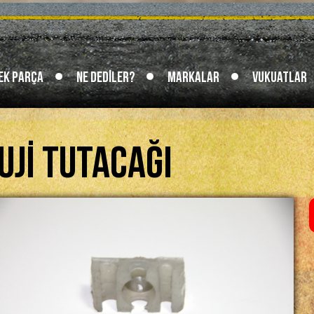
ek Parça
Ne Dediler?
Markalar
Vukuatlar
uji Tutacağı