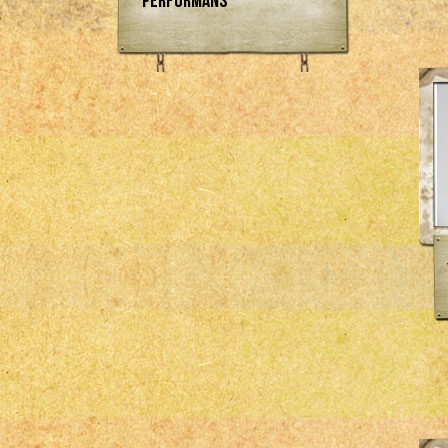
Performans
Bosch
Empi
Engle
Flat 4