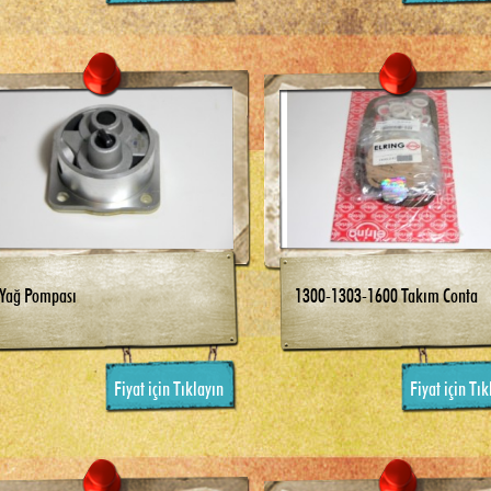
Yağ Pompası
1300-1303-1600 Takım Conta
Fiyat için Tıklayın
Fiyat için Tık