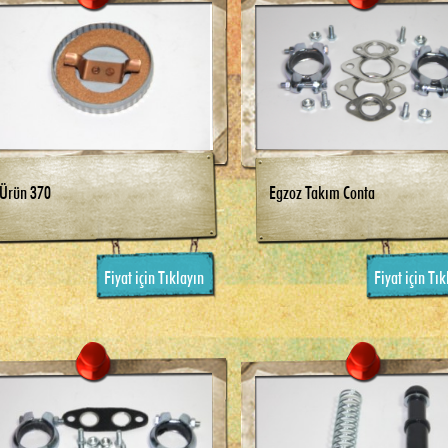
Ürün 370
Egzoz Takım Conta
Fiyat için Tıklayın
Fiyat için Tık