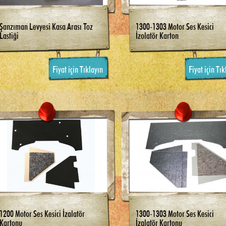
Şanzıman Levyesi Kasa Arası Toz
1300-1303 Motor Ses Kesici
Lastiği
İzolatör Karton
Fiyat için Tıklayın
Fiyat için Tık
1200 Motor Ses Kesici İzalatör
1300-1303 Motor Ses Kesici
Kartonu
İzalatör Kartonu