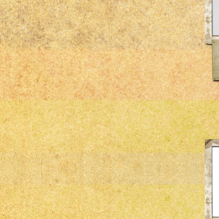
ÖZ-İŞ
Scat
ssp
TRW