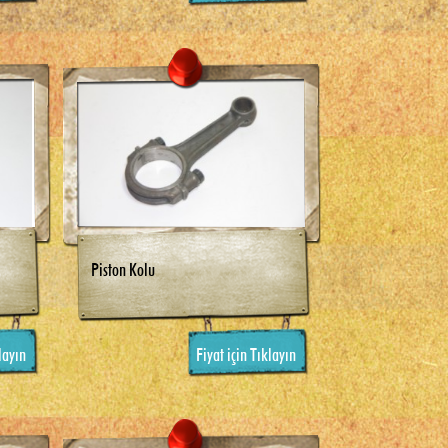
Piston Kolu
layın
Fiyat için Tıklayın