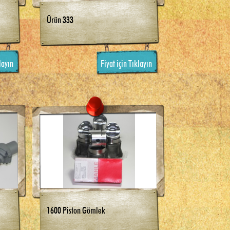
Ürün 333
layın
Fiyat için Tıklayın
1600 Piston Gömlek