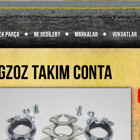
ek Parça
Ne Dediler?
Markalar
Vukuatlar
gzoz Takım Conta