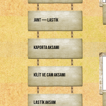
Jant — Lastik
Kaporta Aksamı
Kilit ve Cam Aksamı
Lastik Aksam