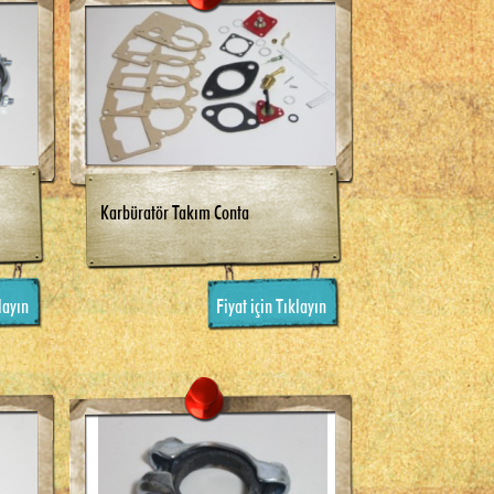
Karbüratör Takım Conta
layın
Fiyat için Tıklayın