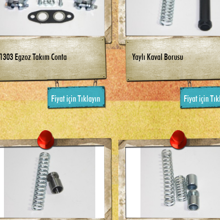
1303 Egzoz Takım Conta
Yaylı Kaval Borusu
Fiyat için Tıklayın
Fiyat için Tık