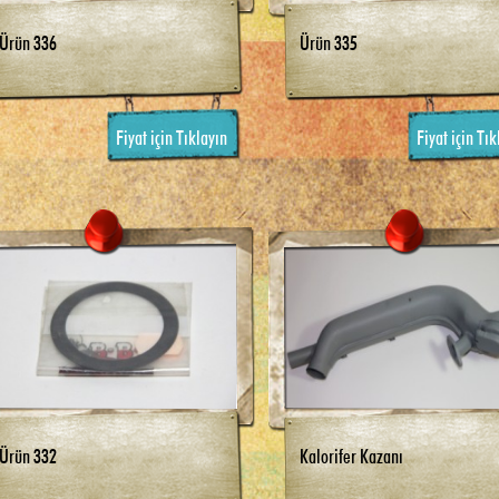
Ürün 336
Ürün 335
Fiyat için Tıklayın
Fiyat için Tık
Ürün 332
Kalorifer Kazanı