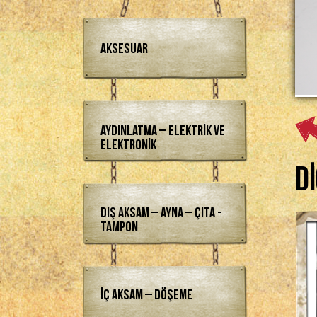
Aksesuar
Aydınlatma – Elektrik ve
Elektronik
D
Dış Aksam – Ayna – Çıta -
Tampon
İç Aksam – Döşeme