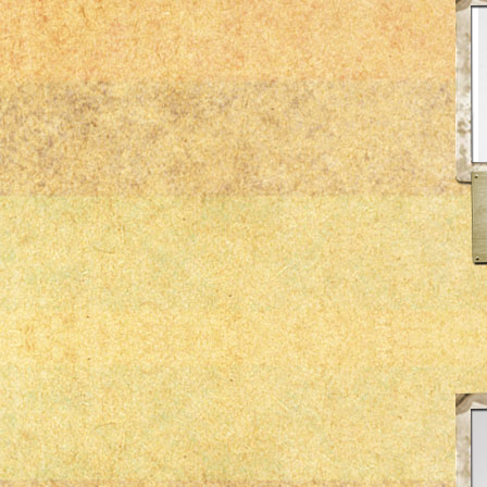
Hella
Kolbenschmidt
Mahle
msd