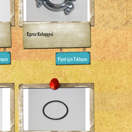
Egzoz Kelepçesi
layın
Fiyat için Tıklayın