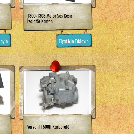
1300-1303 Motor Ses Kesici
İzolatör Karton
layın
Fiyat için Tıklayın
Varyant 1600tl Karbüratör