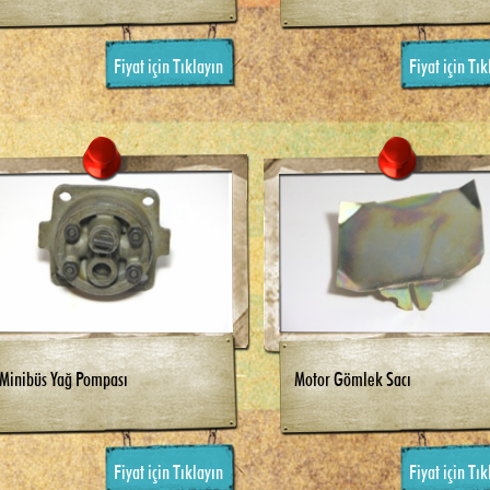
Fiyat için Tıklayın
Fiyat için Tık
Minibüs Yağ Pompası
Motor Gömlek Sacı
Fiyat için Tıklayın
Fiyat için Tık