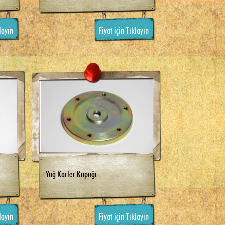
layın
Fiyat için Tıklayın
Yağ Karter Kapağı
layın
Fiyat için Tıklayın