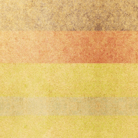
ÖZ-İŞ
Scat
ssp
TRW