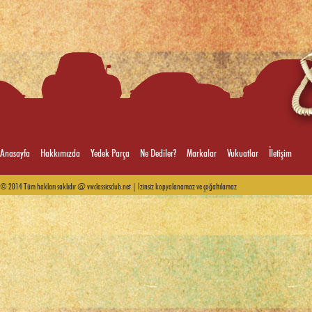
Hella
Kolbenschmidt
Anasayfa
Hakkımızda
Yedek Parça
Ne Dediler?
Markalar
Vukuatlar
İletişim
© 2014 Tüm hakları saklıdır @ vwclassicsclub.net | İzinsiz kopyalanamaz ve çoğaltılamaz
Mahle
msd