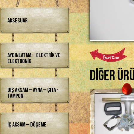
Aksesuar
Aydınlatma – Elektrik ve
Elektronik
Diğer Ür
Dış Aksam – Ayna – Çıta -
Tampon
İç Aksam – Döşeme