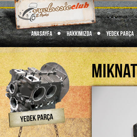
Anasayfa
Hakkımızda
Yedek Parça
Mıknat