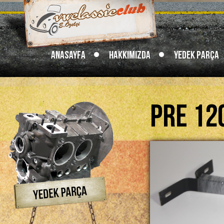
Anasayfa
Hakkımızda
Yedek Parça
Pre 12