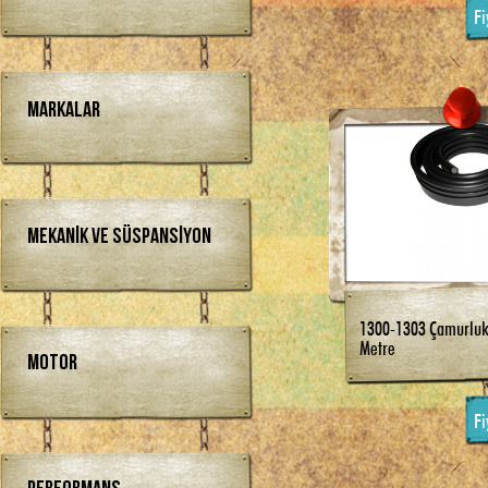
Fi
Markalar
Mekanik ve Süspansiyon
1300-1303 Çamurluk F
Metre
Motor
Fi