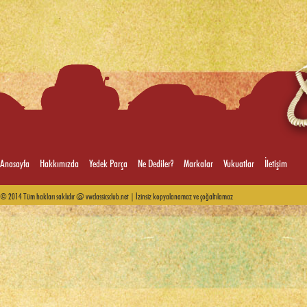
Anasayfa
Hakkımızda
Yedek Parça
Ne Dediler?
Markalar
Vukuatlar
İletişim
© 2014 Tüm hakları saklıdır @ vwclassicsclub.net | İzinsiz kopyalanamaz ve çoğaltılamaz