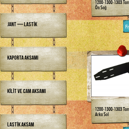
1200-1300-1303 Ta
Ön Sağ
Jant — Lastik
Fi
Kaporta Aksamı
Kilit ve Cam Aksamı
1200-1300-1303 Ta
Arka Sol
Lastik Aksam