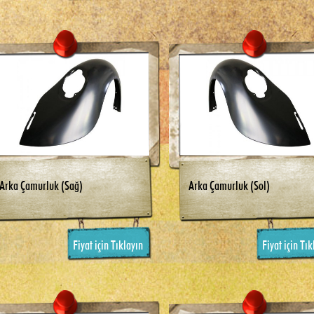
Arka Çamurluk (Sağ)
Arka Çamurluk (Sol)
Fiyat için Tıklayın
Fiyat için Tık