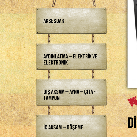
Aksesuar
Aydınlatma – Elektrik ve
Elektronik
Dış Aksam – Ayna – Çıta -
Tampon
D
İç Aksam – Döşeme