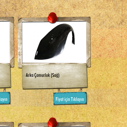
Arka Çamurluk (Sağ)
layın
Fiyat için Tıklayın