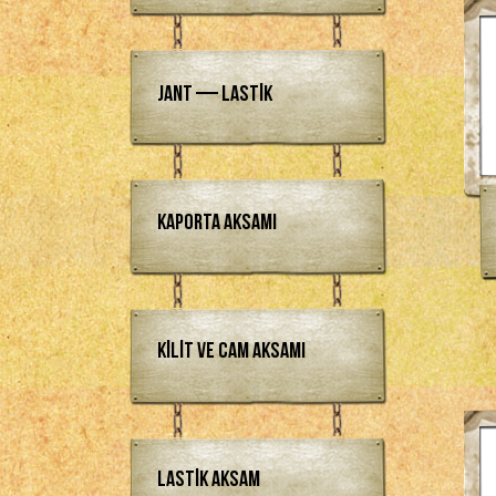
Jant — Lastik
Kaporta Aksamı
Kilit ve Cam Aksamı
Lastik Aksam