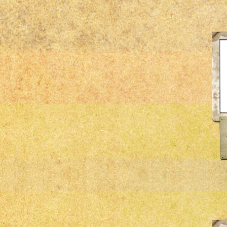
ÖZ-İŞ
Scat
ssp
TRW