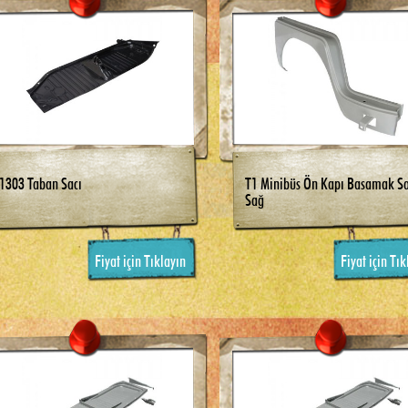
1303 Taban Sacı
T1 Minibüs Ön Kapı Basamak Sa
Sağ
Fiyat için Tıklayın
Fiyat için Tık