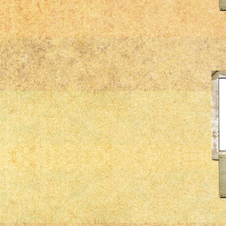
Hella
Kolbenschmidt
Mahle
msd