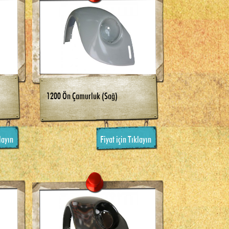
1200 Ön Çamurluk (Sağ)
layın
Fiyat için Tıklayın