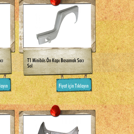
cı
T1 Minibüs Ön Kapı Basamak Sacı
Sol
layın
Fiyat için Tıklayın