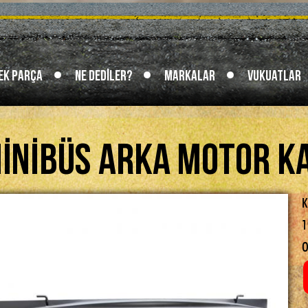
ek Parça
Ne Dediler?
Markalar
Vukuatlar
inibüs Arka Motor K
K
1
O