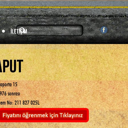
İletişim
aput
aporta 15
976 sonrası
em No: 211 827 025L