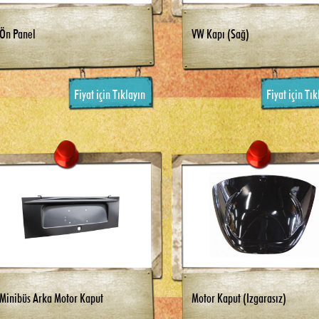
Ön Panel
VW Kapı (Sağ)
Fiyat için Tıklayın
Fiyat için Tık
Minibüs Arka Motor Kaput
Motor Kaput (Izgarasız)