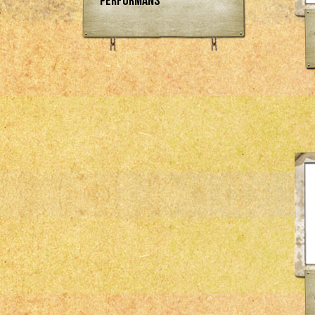
Performans
Bosch
Empi
Engle
Flat 4