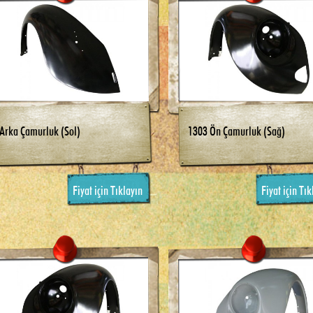
Arka Çamurluk (Sol)
1303 Ön Çamurluk (Sağ)
Fiyat için Tıklayın
Fiyat için Tık