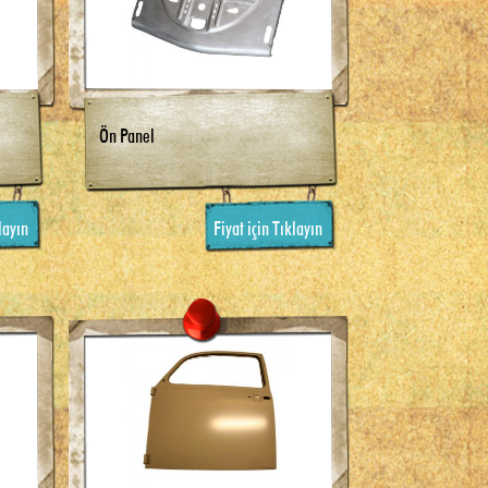
Ön Panel
layın
Fiyat için Tıklayın