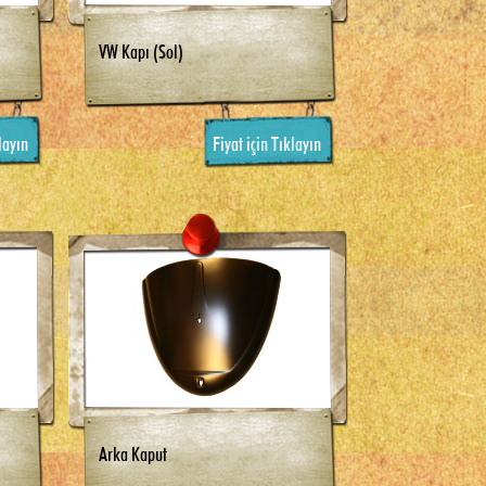
VW Kapı (Sol)
layın
Fiyat için Tıklayın
Arka Kaput