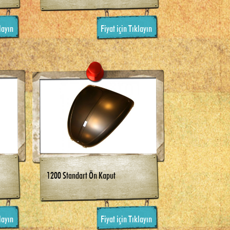
layın
Fiyat için Tıklayın
1200 Standart Ön Kaput
layın
Fiyat için Tıklayın