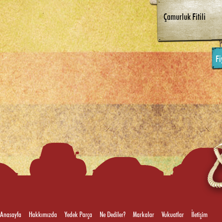
Çamurluk Fitili
Fi
Anasayfa
Hakkımızda
Yedek Parça
Ne Dediler?
Markalar
Vukuatlar
İletişim