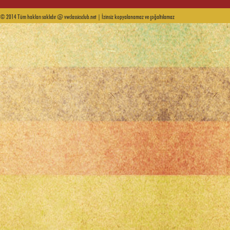
© 2014 Tüm hakları saklıdır @ vwclassicsclub.net | İzinsiz kopyalanamaz ve çoğaltılamaz