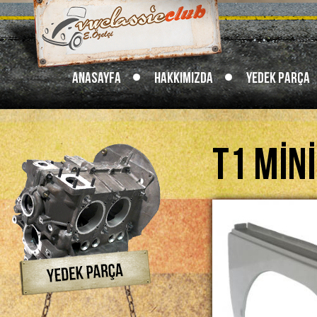
Anasayfa
Hakkımızda
Yedek Parça
T1 Min