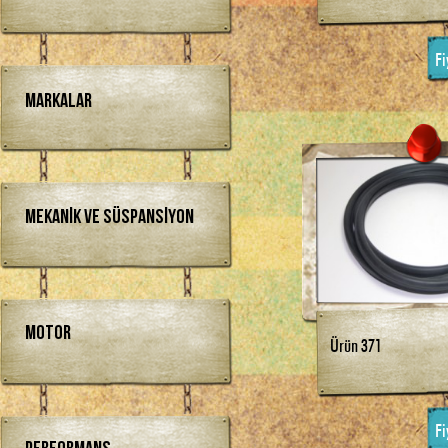
Fi
Markalar
Mekanik ve Süspansiyon
Motor
Ürün 371
Fi