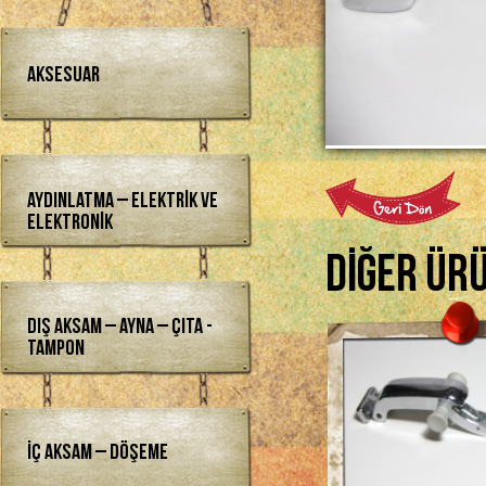
Aksesuar
Aydınlatma – Elektrik ve
Elektronik
Diğer Ür
Dış Aksam – Ayna – Çıta -
Tampon
İç Aksam – Döşeme