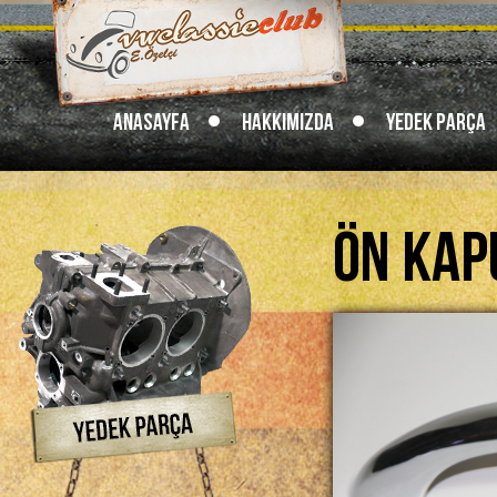
Anasayfa
Hakkımızda
Yedek Parça
Ön Kap