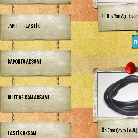
T1 Bus Yan Açılır Ca
Jant — Lastik
Fi
Kaporta Aksamı
Kilit ve Cam Aksamı
Ön Cam Çevre Lastiğ
Lastik Aksam