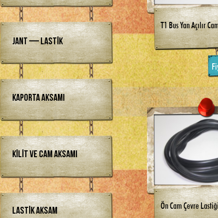
T1 Bus Yan Açılır Ca
Jant — Lastik
Fi
Kaporta Aksamı
Kilit ve Cam Aksamı
Ön Cam Çevre Lastiğ
Lastik Aksam