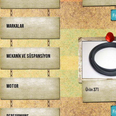
Fi
Markalar
Mekanik ve Süspansiyon
Motor
Ürün 371
Fi