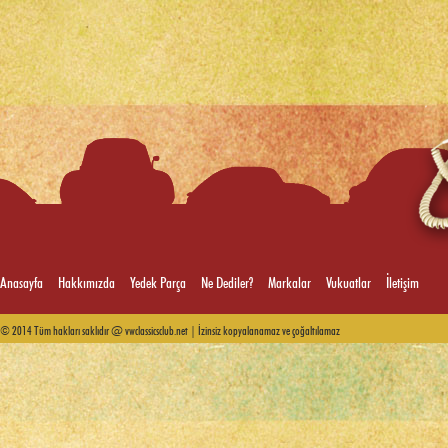
Anasayfa
Hakkımızda
Yedek Parça
Ne Dediler?
Markalar
Vukuatlar
İletişim
© 2014 Tüm hakları saklıdır @ vwclassicsclub.net | İzinsiz kopyalanamaz ve çoğaltılamaz