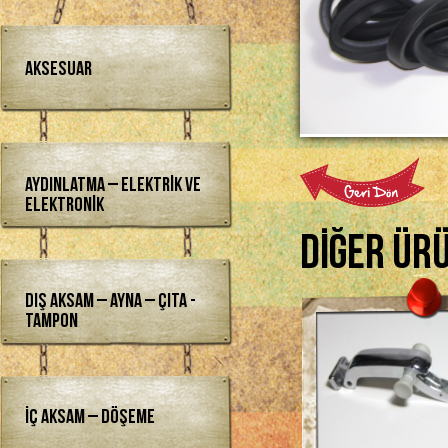
Aksesuar
Aydınlatma – Elektrik ve
Elektronik
Diğer Ür
Dış Aksam – Ayna – Çıta -
Tampon
İç Aksam – Döşeme