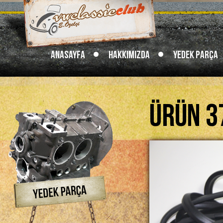
Anasayfa
Hakkımızda
Yedek Parça
Ürün 3