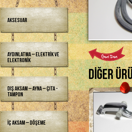
Aksesuar
Aydınlatma – Elektrik ve
Elektronik
Diğer Ür
Dış Aksam – Ayna – Çıta -
Tampon
İç Aksam – Döşeme