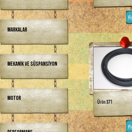
Fi
Markalar
Mekanik ve Süspansiyon
Motor
Ürün 371
Fi