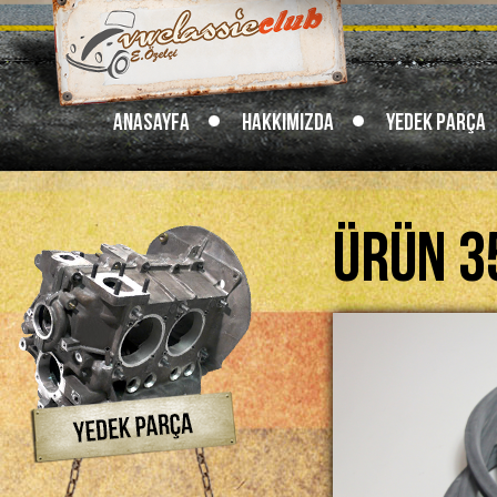
Anasayfa
Hakkımızda
Yedek Parça
Ürün 3