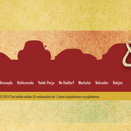
Anasayfa
Hakkımızda
Yedek Parça
Ne Dediler?
Markalar
Vukuatlar
İletişim
© 2014 Tüm hakları saklıdır @ vwclassicsclub.net | İzinsiz kopyalanamaz ve çoğaltılamaz