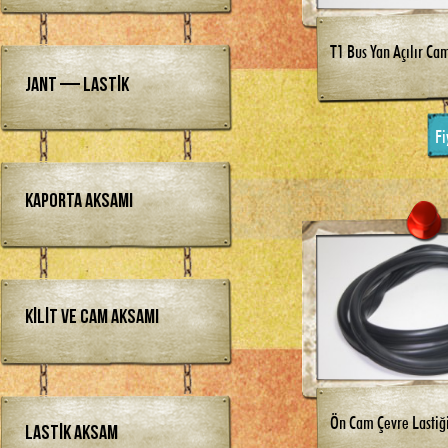
T1 Bus Yan Açılır Ca
Jant — Lastik
Fi
Kaporta Aksamı
Kilit ve Cam Aksamı
Ön Cam Çevre Lastiğ
Lastik Aksam